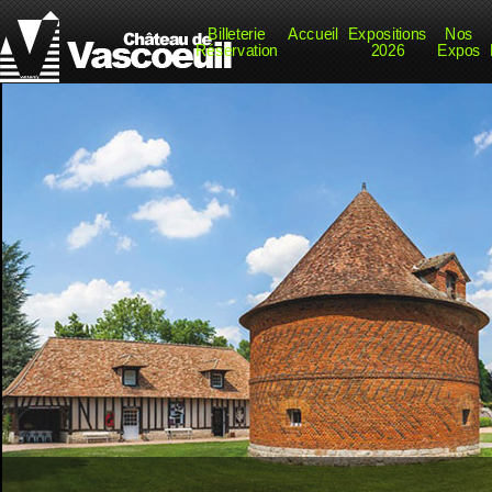
Billeterie
Accueil
Expositions
Nos
Réservation
2026
Expos