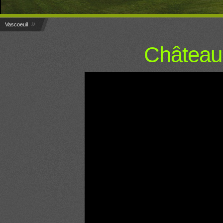
»
Vascoeuil
Château